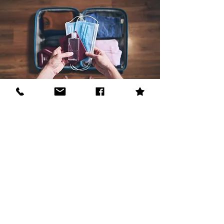
Omnibusunternehmen
Paul Knühl e.K.
FAQ
Reisebedingungen
Impressum