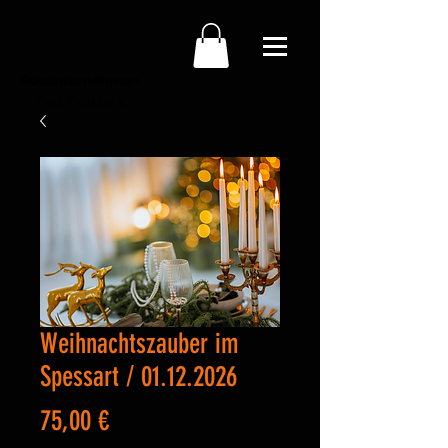
Busunternehmen
Paul Knühl e.K.
Weihnachtszauber im
Spessart / 01.12.2026
Preis
75,00 €