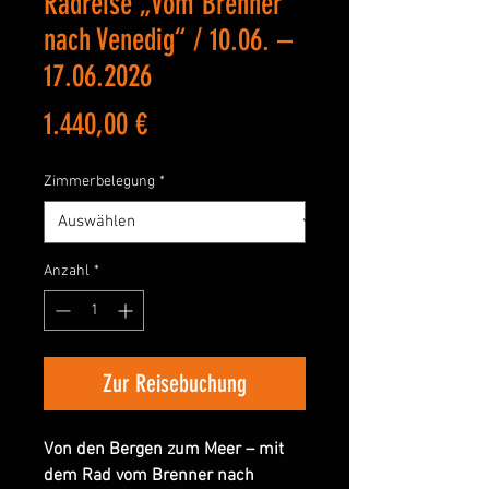
Radreise „Vom Brenner
nach Venedig“ / 10.06. –
17.06.2026
Preis
1.440,00 €
Zimmerbelegung
*
Anzahl
*
Zur Reisebuchung
Von den Bergen zum Meer – mit
dem Rad vom Brenner nach