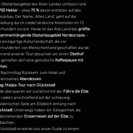
 Obstanbaugebiet des Alten Landes umfasst rund
700 Hektar
– etwa
75 %
davon entfallen auf den
elanbau. Der Name „Altes Land“ geht auf die
iedlung durch niederländische Kolonisten im 12.
rhundert zurück. Heute ist das Alte Land das
größte
ammenhängende Obstanbaugebiet Nordeuropas
–
e einzigartige Kulturlandschaft, die vor
rhunderten von Menschenhand geschaffen wurde.
rend unserer Tour besuchen wir einen
Obsthof
 genießen dort eine gemütliche
Kaffeepause mit
chen
.
Nachmittag Rückkehr zum Hotel und
meinsames
Abendessen
.
Tag: Matjes-Tour nach Glückstadt
te überqueren wir zunächst mit der
Fähre die Elbe
 radeln anschließend auf der schleswig-
steinischen Seite am Elbdeich entlang nach
ckstadt
. Unterwegs haben wir Gelegenheit, die
beiziehenden
Ozeanriesen auf der Elbe
zu
bachten.
Glückstadt erwartet uns unser Guide zu einem