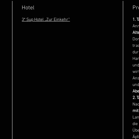
Hotel
Pr
3* Sup Hotel „Zur Einkehr“
1. 
Anr
Alt
Dor
tra
dur
Han
und
wir
Ans
und
Ab
2. 
Nac
mit
Lan
die
Übe
Äpf