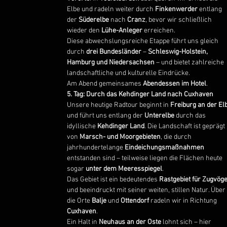
Elbe und radeln weiter durch
Finkenwerder
entlang
der
Süderelbe
nach
Cranz
, bevor wir schließlich
wieder den
Lühe-Anleger
erreichen.
Diese abwechslungsreiche Etappe führt uns gleich
durch
drei Bundesländer
–
Schleswig-Holstein,
Hamburg und Niedersachsen
– und bietet zahlreiche
landschaftliche und kulturelle Eindrücke.
Am Abend gemeinsames
Abendessen im Hotel
.
5. Tag: Durch das Kehdinger Land nach Cuxhaven
Unsere heutige Radtour beginnt in
Freiburg an der El
und führt uns entlang der
Unterelbe
durch das
idyllische
Kehdinger Land
. Die Landschaft ist geprägt
von
Marsch- und Moorgebieten
, die durch
jahrhundertelange
Eindeichungsmaßnahmen
entstanden sind – teilweise liegen die Flächen heute
sogar
unter dem Meeresspiegel
.
Das Gebiet ist ein bedeutendes
Rastgebiet für Zugvöge
und beeindruckt mit seiner weiten, stillen Natur. Über
die Orte
Balje
und
Ottendorf
radeln wir in Richtung
Cuxhaven
.
Ein Halt in
Neuhaus an der Oste
lohnt sich – hier