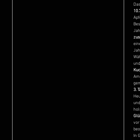
Das
10.
Apf
Bes
Jah
zus
ein
Jah
Wäh
und
Ku
Am 
ge
3. 
Heu
und
hol
Glü
vor
beo
In 