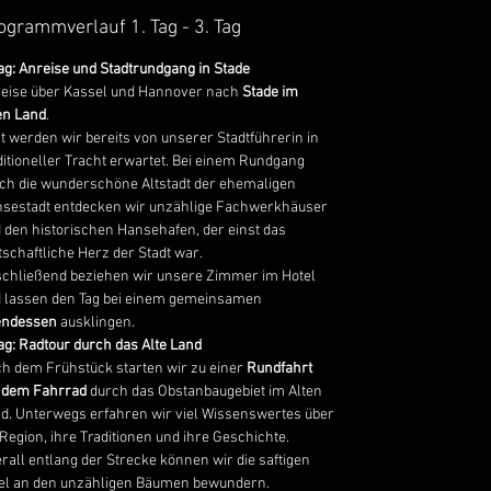
Hafenrundfahrt
.
ogrammverlauf 1. Tag - 3. Tag
Ob gemütliche Radtouren durch
blühende Obstplantagen, frische
Tag: Anreise und Stadtrundgang in Stade
eise über Kassel und Hannover nach
Nordseeluft oder maritime
Stade im
en Land
.
Entdeckungen – diese Reise vereint
t werden wir bereits von unserer Stadtführerin in
Natur, Kultur und norddeutsche
ditioneller Tracht erwartet. Bei einem Rundgang
Lebensfreude
auf perfekte Weise.
ch die wunderschöne Altstadt der ehemaligen
Steigen Sie auf und entdecken Sie den
sestadt entdecken wir unzählige Fachwerkhäuser
Norden –
gemütlich, genussvoll und
 den historischen Hansehafen, der einst das
voller neuer Eindrücke!
tschaftliche Herz der Stadt war.
chließend beziehen wir unsere Zimmer im Hotel
 lassen den Tag bei einem gemeinsamen
endessen
ausklingen.
Tag: Radtour durch das Alte Land
h dem Frühstück starten wir zu einer
Rundfahrt
 dem Fahrrad
durch das Obstanbaugebiet im Alten
d. Unterwegs erfahren wir viel Wissenswertes über
 Region, ihre Traditionen und ihre Geschichte.
rall entlang der Strecke können wir die saftigen
el an den unzähligen Bäumen bewundern.