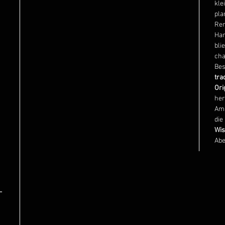
kle
pla
Ren
Han
bli
cha
Bes
tra
Ori
her
Am 
die
Wis
Ab
-