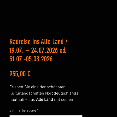
Radreise ins Alte Land /
19.07. – 24.07.2026 od.
31.07.-05.08.2026
Preis
935,00 €
Erleben Sie eine der schönsten
Kulturlandschaften Norddeutschlands
hautnah – das
Alte Land
mit seinen
blühenden Obstgärten, malerischen
Zimmerbelegung
*
Fachwerkstädten und der imposanten