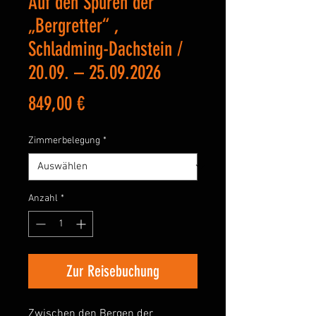
Auf den Spuren der
„Bergretter“ ,
Schladming-Dachstein /
20.09. – 25.09.2026
Preis
849,00 €
Zimmerbelegung
*
Anzahl
*
Zur Reisebuchung
Zwischen den Bergen der